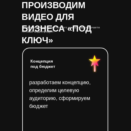
ПРОИЗВОДИМ
ВИДЕО ДЛЯ
БИЗНЕСА «ПОД
Видеопродакшн-студия полного цикла — вы получаете
готовый видеопродукт:
КЛЮЧ»
Концепция
под бюджет
разработаем концепцию,
определим целевую
аудиторию, сформируем
бюджет