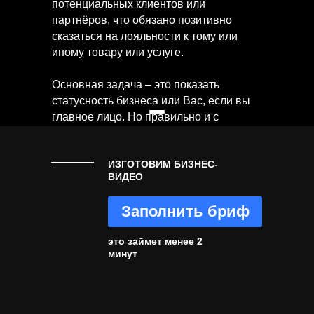
потенциальных клиентов или
партнёров, что обязано позитивно
сказаться на лояльности к тому или
иному товару или услуге.
Основная задача – это показать
статусность бизнеса или Вас, если вы
главное лицо. Но правильно и с
пользой для аудитории. Здесь нужно
понимать, что имидж – стоит денег.
ИЗГОТОВИМ БИЗНЕС-
Сложно при скромном бюджете
снять
ВИДЕО
имиджевый видео ролик
, показав
масштаб, статусность и глянцевую
Заполнить бриф
картинку, тем более сформировать
образ в умах зрителя с нуля.
это займет менее 2
минут